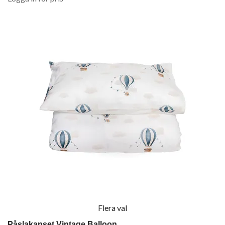
Flera val
Påslakanset Vintage Balloon