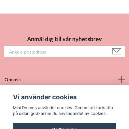
Anmäl dig till vår nyhetsbrev
Om oss
Vill du bli återförsäljare?
Vi använder cookies
Mini Dreams använder cookies. Genom att fortsätta
Sociala medier
på sidan godkänner du användandet av cookies.