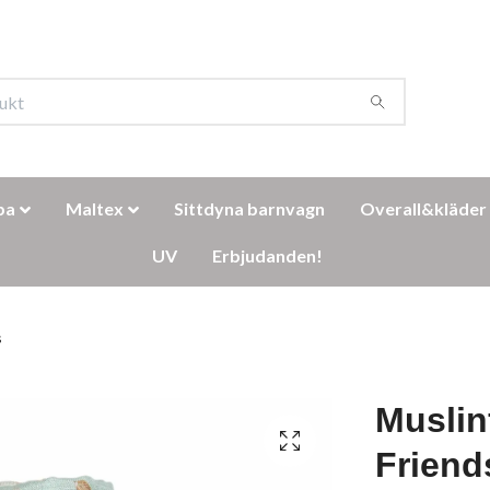
ba
Maltex
Sittdyna barnvagn
Overall&kläder
UV
Erbjudanden!
s
Muslinf
Friend