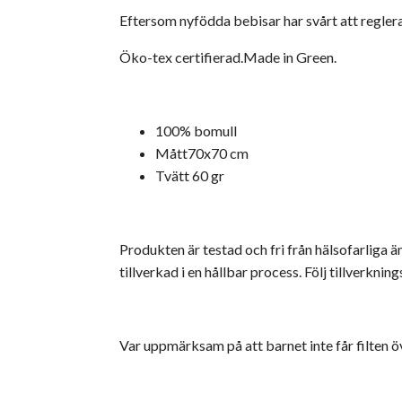
Eftersom nyfödda bebisar har svårt att reglera
Öko-tex certifierad.Made in Green.
100% bomull
Mått70x70 cm
Tvätt 60 gr
Produkten är testad och fri från hälsofarlig
tillverkad i en hållbar process. Följ tillverkn
Var uppmärksam på att barnet inte får filten ö