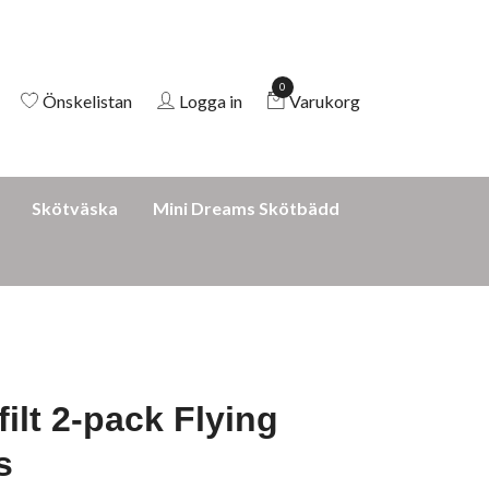
0
Önskelistan
Logga in
Varukorg
Skötväska
Mini Dreams Skötbädd
ilt 2-pack Flying
s