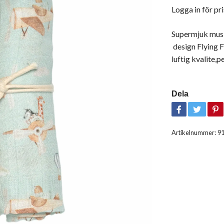
Logga in för pri
Supermjuk musli
design Flying F
luftig kvalite,
Dela
Artikelnummer:
9