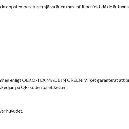
 kroppstemperaturen själva är en muslinfilt perfekt då de är tunn
a ämnen enligt OEKO-TEX MADE IN GREEN. Vilket garanterat att pro
ingskedjan på QR-koden på etiketten.
ver huvudet.