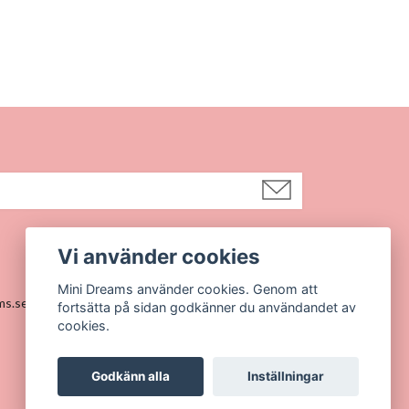
UV50+
Vi använder cookies
Sociala medier
Mini Dreams använder cookies. Genom att
ms.se@gmail.com
Instagram
fortsätta på sidan godkänner du användandet av
cookies.
Godkänn alla
Inställningar