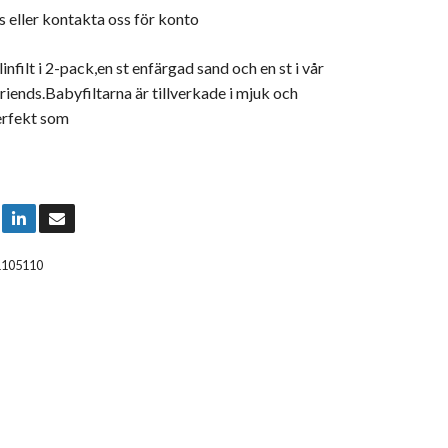
s
eller
kontakta oss för konto
nfilt i 2-pack,en st enfärgad sand och en st i vår
riends.Babyfiltarna är tillverkade i mjuk och
perfekt som
1105110