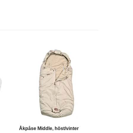
Åkpåse Middle, höst/vinter
Solskyddsdrä