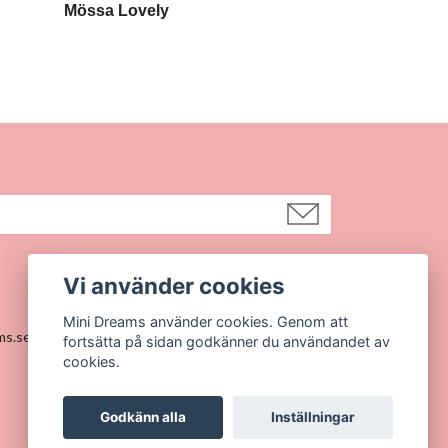
Mössa Lovely
Mössa baby j
Vi använder cookies
Sociala medier
Mini Dreams använder cookies. Genom att
ms.se@gmail.com
Instagram
fortsätta på sidan godkänner du användandet av
cookies.
Godkänn alla
Inställningar