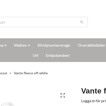
ba
Maltex
Sittdyna barnvagn
Overall&kläder
UV
Erbjudanden!
tossor
Vante fleece off-white
Vante 
Logga in för pri