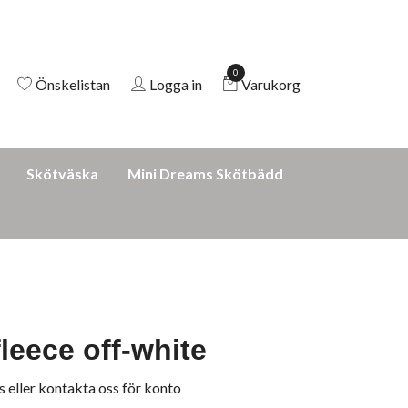
0
Önskelistan
Logga in
Varukorg
Skötväska
Mini Dreams Skötbädd
fleece off-white
s
eller
kontakta oss för konto