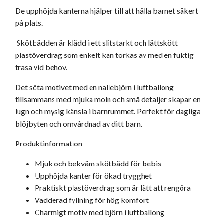
De upphöjda kanterna hjälper till att hålla barnet säkert
på plats.
Skötbädden är klädd i ett slitstarkt och lättskött
plastöverdrag som enkelt kan torkas av med en fuktig
trasa vid behov.
Det söta motivet med en nallebjörn i luftballong
tillsammans med mjuka moln och små detaljer skapar en
lugn och mysig känsla i barnrummet. Perfekt för dagliga
blöjbyten och omvårdnad av ditt barn.
Produktinformation
Mjuk och bekväm skötbädd för bebis
Upphöjda kanter för ökad trygghet
Praktiskt plastöverdrag som är lätt att rengöra
Vadderad fyllning för hög komfort
Charmigt motiv med björn i luftballong