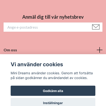
Anmäl dig till vår nyhetsbrev
Om oss
Vi använder cookies
Vill du bli återförsäljare?
Mini Dreams använder cookies. Genom att fortsätta
Sociala medier
på sidan godkänner du användandet av cookies.
Godkänn alla
© 2026 Mini Dreams
Inställningar