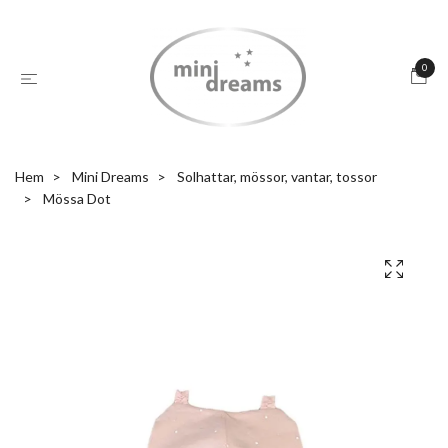
0
Hem
Mini Dreams
Solhattar, mössor, vantar, tossor
Mössa Dot