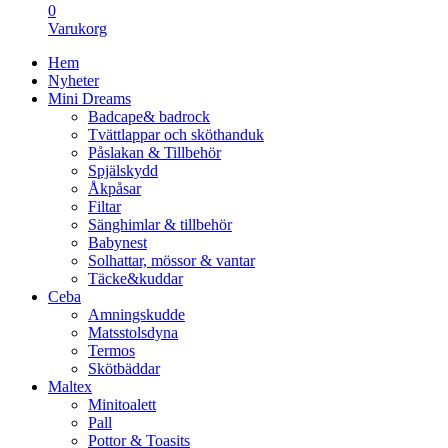
0
Varukorg
Hem
Nyheter
Mini Dreams
Badcape& badrock
Tvättlappar och sköthanduk
Påslakan & Tillbehör
Spjälskydd
Åkpåsar
Filtar
Sänghimlar & tillbehör
Babynest
Solhattar, mössor & vantar
Täcke&kuddar
Ceba
Amningskudde
Matsstolsdyna
Termos
Skötbäddar
Maltex
Minitoalett
Pall
Pottor & Toasits