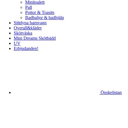
Minitoalett
Pall
Pottor & Toasits
Badbaljor & badhjälp
Sittdyna barnvagn
Overall&kläder
Skötväska
Mini Dreams Skötbädd
UV
Erbjudanden!
Önskelistan