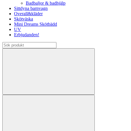
Badbaljor & badhjälp
Sittdyna barnvagn
Overall&kläder
Skötväska
Mini Dreams Skötbädd
UV
Erbjudanden!