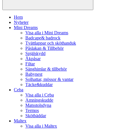
Hem
Nyheter
Mini Dreams
Visa alla i Mini Dreams
Badcape& badrock
Tvättlappar och sköthanduk
Påslakan & Tillbehör
Spjälskydd
Åkpåsar
Filtar
Sänghimlar & tillbehör
Babynest
Solhattar, mössor & vantar
Täcke&kuddar
Ceba
Visa alla i Ceba
Amningskudde
Matsstolsdyna
Termos
Skötbäddar
Maltex
Visa alla i Maltex