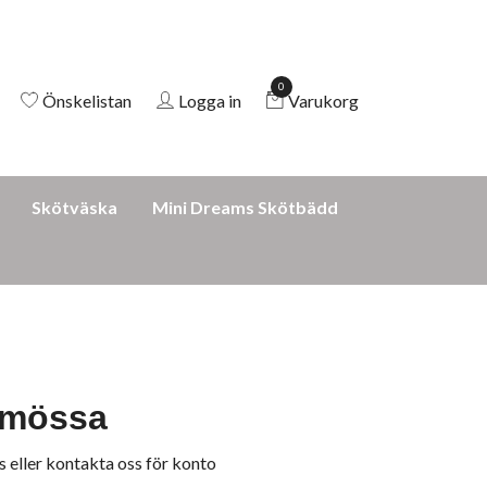
0
Önskelistan
Logga in
Varukorg
Skötväska
Mini Dreams Skötbädd
 mössa
s
eller
kontakta oss för konto