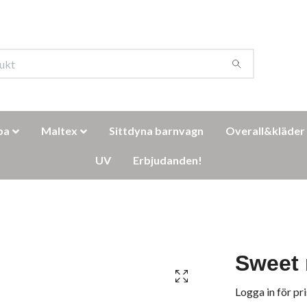
ba
Maltex
Sittdyna barnvagn
Overall&kläder
UV
Erbjudanden!
Sweet
Logga in för pri