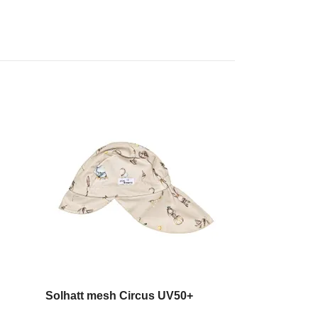
Påslakanset 
Solhatt mesh Circus UV50+