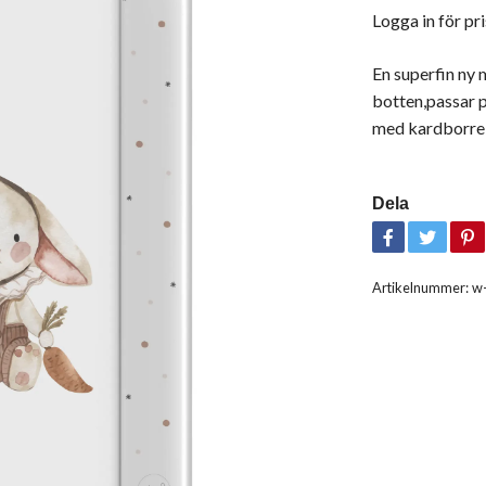
Logga in för pri
En superfin ny
botten,passar 
med kardborreb
Dela
Artikelnummer:
w