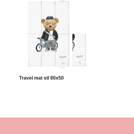
Travel mat stl 80x50
Mini Dreams
Balloon