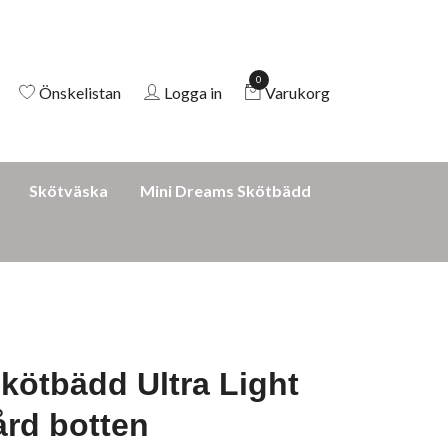
0
Önskelistan
Logga in
Varukorg
Skötväska
Mini Dreams Skötbädd
kötbädd Ultra Light
rd botten