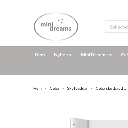
Hem
Nyheter
Mini Dreams
Ce
Hem
Ceba
Skötbäddar
Ceba skötbädd Ult