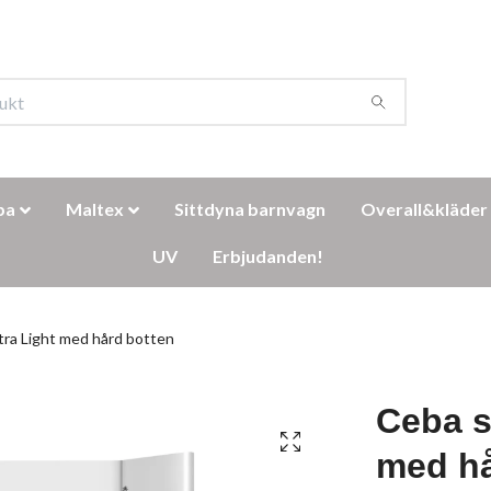
ba
Maltex
Sittdyna barnvagn
Overall&kläder
UV
Erbjudanden!
ra Light med hård botten
Ceba s
med hå