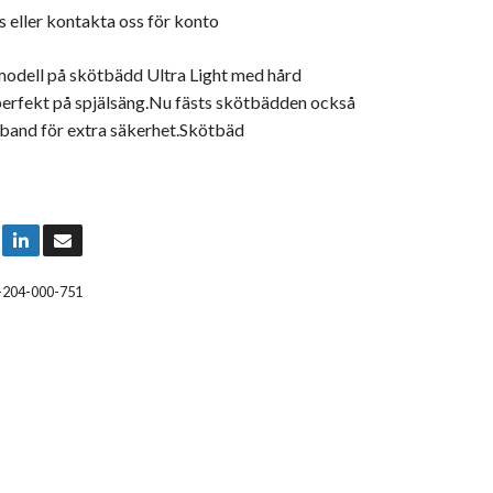
s
eller
kontakta oss för konto
 modell på skötbädd Ultra Light med hård
perfekt på spjälsäng.Nu fästs skötbädden också
and för extra säkerhet.Skötbäd
-204-000-751